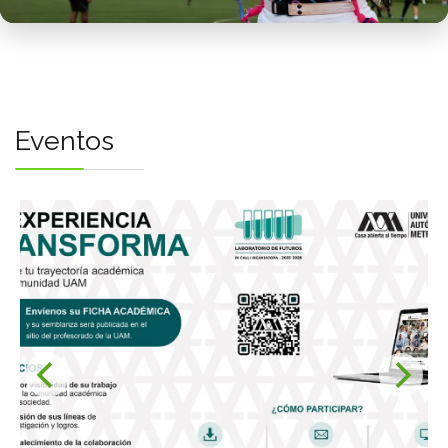
Bienestar
COSIB
Unigénero
Preagén
Eventos