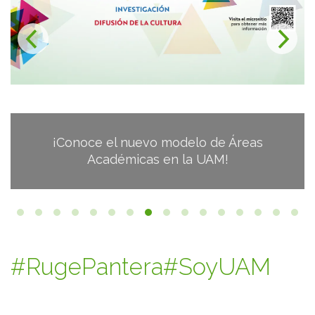
Inscripción al Padrón de Proveedores
#RugePantera
#SoyUAM
Cursos, Talleres y